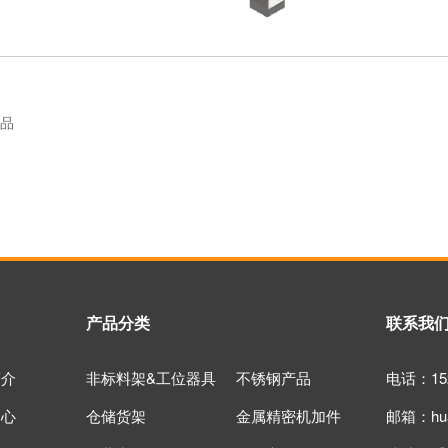
品
产品分类
联系我
简介
非标料架&工位器具
不锈钢产品
电话：152
中心
仓储货架
金属精密机加件
邮箱：huan