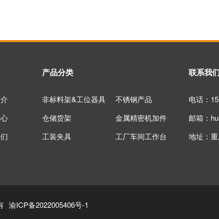
产品分类
联系我
简介
非标料架&工位器具
不锈钢产品
电话：152
中心
仓储货架
金属精密机加件
邮箱：huan
我们
工装夹具
工厂车间工作台
地址：重
有
渝ICP备2022005406号-1